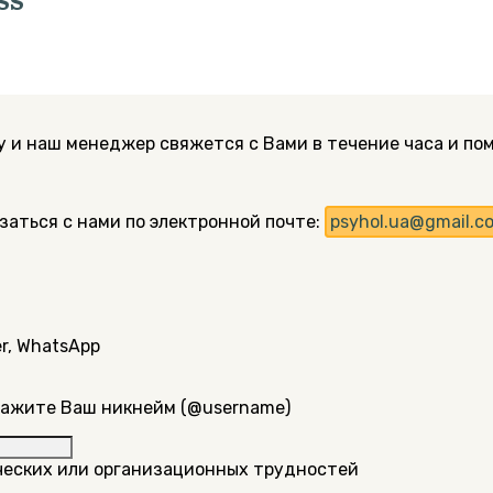
у и наш менеджер свяжется с Вами в течение часа и по
заться с нами по электронной почте:
psyhol.ua@gmail.c
er, WhatsApp
укажите Ваш никнейм (@username)
ических или организационных трудностей