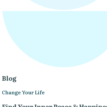
Blog
Change Your Life
Find Your Inner Peace & Happine