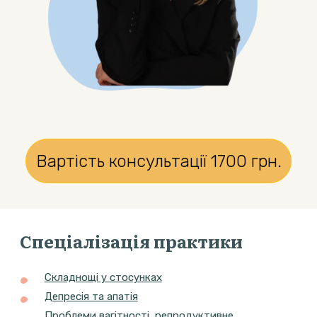
Вартість консультації
1700
грн.
Спеціалізація практики
Складнощі у стосунках
Депресія та апатія
Проблеми вагітності, репродуктивне