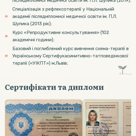
післядипломної медичної освіти ім. П.Л. Шупика (2019);
Спеціалізація з рефлексотерапії у Національній
академії післядипломної медичної освіти ім. П.Л.
Шупика (2013 рік);
Курс «Репродуктивне консультування» (102
академічні години);
Базовий і поглиблений курс вивчення схема-терапії в
Українському Сертифукасинитивно-татповедінкової
терапії («УІКПТ») м.Львів;
Сертифікати та дипломи