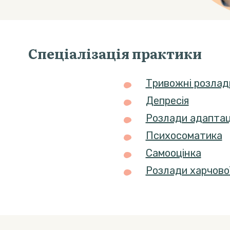
Спеціалізація практики
Тривожні розлад
Депресія
Розлади адаптації
Психосоматика
Самооцінка
Розлади харчової