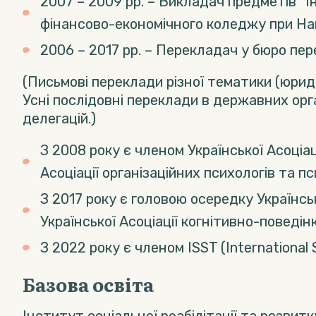
2007 – 2009 рр. – Викладач предметів “І
фінансово-економічного коледжу при На
2006 – 2017 рр. – Перекладач у бюро пере
(Письмові переклади різної тематики (юридичн
Усні послідовні переклади в державних орг
делегацій.)
З 2008 року є членом Української Асоціац
Асоціації організаційних психологів та пс
З 2017 року є головою осередку Українсько
Української Асоціації когнітивно-поведінк
З 2022 року є членом ISST (International
Базова освіта