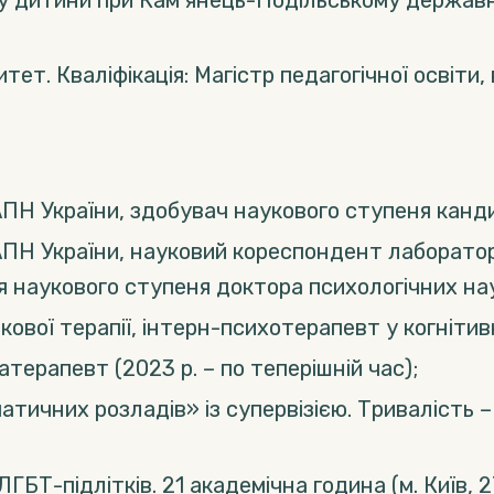
тку дитини при Кам’янець-Подільському державн
т. Кваліфікація: Магістр педагогічної освіти, 
НАПН України, здобувач наукового ступеня канди
АПН України, науковий кореспондент лабораторії
 наукового ступеня доктора психологічних наук 
кової терапії, інтерн-психотерапевт у когнітив
терапевт (2023 р. – по теперішній час);
ичних розладів» із супервізією. Тривалість – 4
ГБТ-підлітків. 21 академічна година (м. Київ, 2