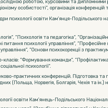
дослідною роботою, курсовими та дипломними 
онізму особистості“, організація конференцій т
дри психології освіти Кам’янця-Подільського н
ія“, “Психологія та педагогіка“, “Організаційн
рні питання психології управління“, “Професійне
а управління“, “Основи психокорекції з практику
р-класів: “Формування команди“, “Профілактика
соціальної психології“.
уково-практичних конференцій. Підготовка та 
них (Польща, Норвегія, Болгарія, Чехія та ін.
ології освіти Кам’янець-Подільського Національ