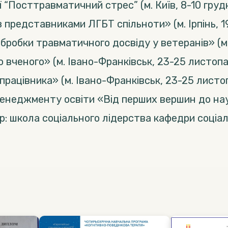
“Посттравматичний стрес” (м. Київ, 8-10 грудня
представниками ЛГБТ спільноти» (м. Ірпінь, 19-
робки травматичного досвіду у ветеранів» (м. К
 вченого» (м. Івано-Франківськ, 23-25 листопад
працівника» (м. Івано-Франківськ, 23-25 листоп
неджменту освіти «Від перших вершин до науко
ship: школа соціального лідерства кафедри соціа