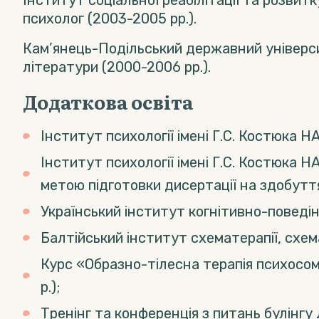
Інститут соціальної реабілітації та розви
психолог (2003-2005 рр.).
Кам’янець-Подільський державний університе
літератури (2000-2006 рр.).
Додаткова освіта
Інститут психології імені Г.С. Костюка 
Інститут психології імені Г.С. Костюка Н
метою підготовки дисертації на здобуття
Український інститут когнітивно-поведін
Балтійський інститут схематерапії, схема
Курс «Образно-тілесна терапія психосомат
р.);
Тренінг та конференція з питань булінгу Л