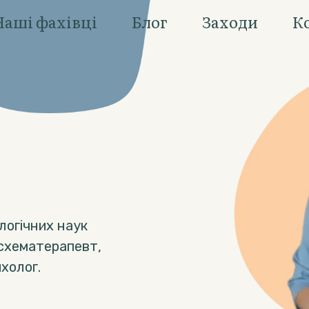
Наші фахівці
Блог
Заходи
К
логічних наук
 схематерапевт,
ихолог.