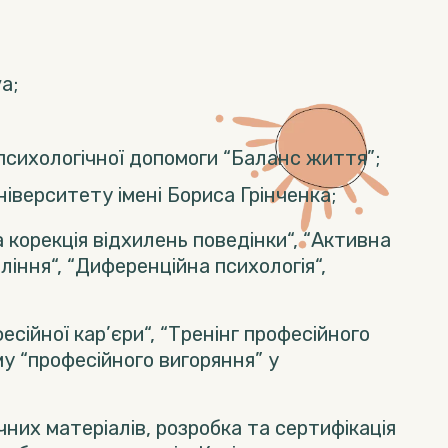
a;
психологічної допомоги “Баланс життя”;
ніверситету імені Бориса Грінченка;
 корекція відхилень поведінки“, “Активна
вління“, “Диференційна психологія“,
есійної кар’єри“, “Тренінг професійного
у “професійного вигоряння” у
их матеріалів, розробка та сертифікація