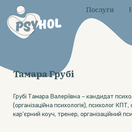
Послуги
Тамара Грубі
Грубі Тамара Валеріївна – кандидат психо
(організаційна психологія), психолог КПТ,
кар’єрний коуч, тренер, організаційний пс