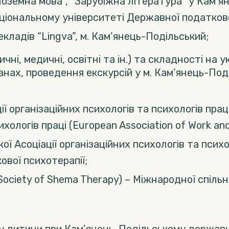
ноземна мова”, “Зарубіжна література” у Кам’я
ціональному університеті Державної податково
кладів “Lingva”, м. Кам’янець-Подільський;
і, медичні, освітні та ін.) та складності на ук
анах, проведення екскурсій у м. Кам’янець-По
ії організаційних психологів та психологів пра
ихологів праці (European Association of Work an
ї Асоціації організаційних психологів та психол
ової психотерапії;
 Society of Shema Therapy) – Міжнародної спіль