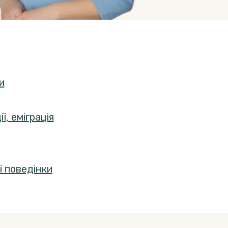
и
, еміграція
 поведінки