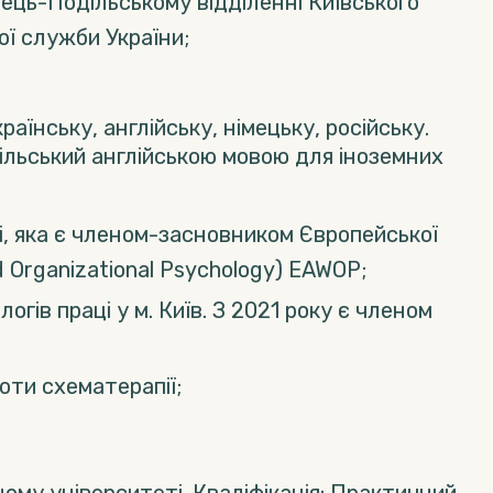
нець-Подільському відділенні Київського
ї служби України;
раїнську, англійську, німецьку, російську.
дільський англійською мовою для іноземних
ці, яка є членом-засновником Європейської
d Organizational Psychology) EAWOP;
огів праці у м. Київ. З 2021 року є членом
ноти схематерапії;