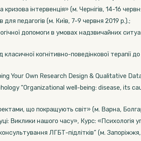
кризова інтервенція» (м. Чернігів, 14-16 червня
для педагогів (м. Київ, 7-9 червня 2019 р.).;
гічної допомоги в умовах надзвичайних ситуаці
д класичної когнітивно-поведінкової терапії до
ing Your Own Research Design & Qualitative Data 
chology “Organizational well-being: disease, its
ктами, що покращують світ» (м. Варна, Болгарія
ці: Виклики нашого часу», Курс: «Психологія уп
онсультування ЛГБТ-підлітків” (м. Запоріжжя, 