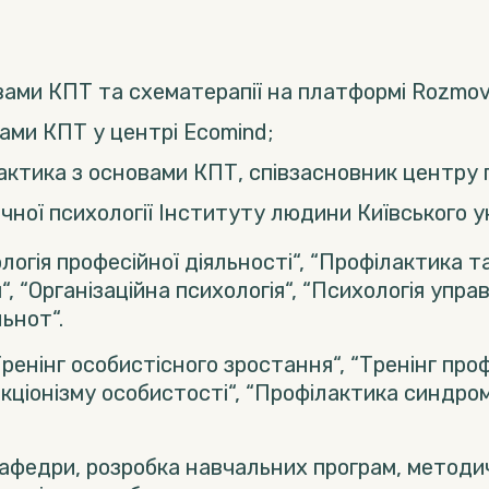
вами КПТ та схематерапії на платформі Rozmov
ами КПТ у центрі Ecomind;
актика з основами КПТ, співзасновник центру 
чної психології Інституту людини Київського у
гія професійної діяльності“, “Профілактика та
“, “Організаційна психологія“, “Психологія упра
ьнот“.
ренінг особистісного зростання“, “Тренінг проф
кціонізму особистості“, “Профілактика синдром
афедри, розробка навчальних програм, методичн