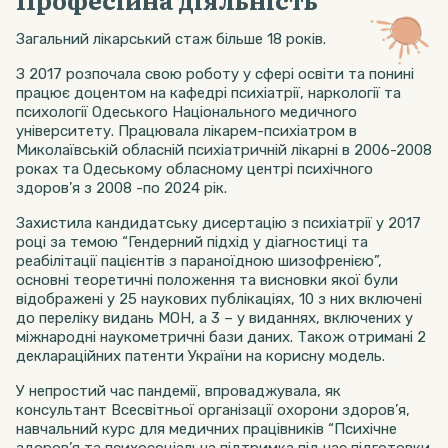
Загальний лікарський стаж більше 18 років.
З 2017 розпочала свою роботу у сфері освіти та понині
працює доцентом на кафедрі психіатрії, наркології та
психології Одеського Національного медичного
університету. Працювала лікарем-психіатром в
Миколаївській обласній психіатричній лікарні в 2006-2008
роках та Одеському обласному центрі психічного
здоров’я з 2008 -по 2024 рік.
Захистила кандидатську дисертацію з психіатрії у 2017
році за темою “Гендерний підхід у діагностиці та
реабілітації пацієнтів з параноїдною шизофренією”,
основні теоретичні положення та висновки якої були
відображені у 25 наукових публікаціях, 10 з них включені
до переліку видань МОН, а 3 – у виданнях, включених у
міжнародні наукометричні бази даних. Також отримані 2
деклараційних патенти України на корисну модель.
У непростий час пандемії, впроваджувала, як
консультант Всесвітньої організації охорони здоров’я,
навчальний курс для медичних працівників “Психічне