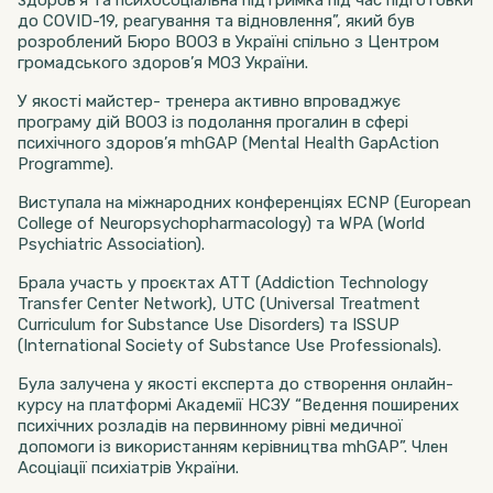
здоров’я та психосоціальна підтримка під час підготовки
до COVID-19, реагування та відновлення”, який був
розроблений Бюро ВООЗ в Україні спільно з Центром
громадського здоров’я МОЗ України.
У якості майстер- тренера активно впроваджує
програму дій ВООЗ із подолання прогалин в сфері
психічного здоров’я mhGAP (Mental Health GapAction
Programme).
Виступала на міжнародних конференціях ECNP (European
College of Neuropsychopharmacology) та WPA (World
Psychiatric Association).
Брала участь у проєктах ATT (Addiction Technology
Transfer Center Network), UTC (Universal Treatment
Curriculum for Substance Use Disorders) та ISSUP
(International Society of Substance Use Professionals).
Була залучена у якості експерта до створення онлайн-
курсу на платформі Академії НСЗУ “Ведення поширених
психічних розладів на первинному рівні медичної
допомоги із використанням керівництва mhGAP”. Член
Асоціації психіатрів України.