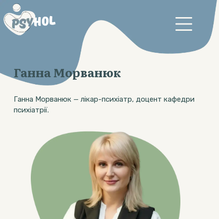
Ганна Морванюк
Ганна Морванюк — лікар-психіатр, доцент кафедри
психіатрії.