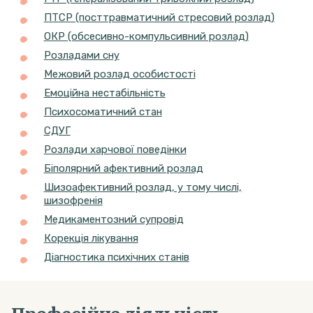
ПТСР (посттравматичний стресовий розлад)
ОКР (обсесивно-компульсивний розлад)
Розладами сну
Межовий розлад особистості
Емоційна нестабільність
Психосоматичний стан
CДУГ
Розлади харчової поведінки
Біполярний афективний розлад
Шизоафективний розлад, у тому числі,
шизофренія
Медикаментозний супровід
Корекція лікування
Діагностика психічних станів
Професійна діяльність