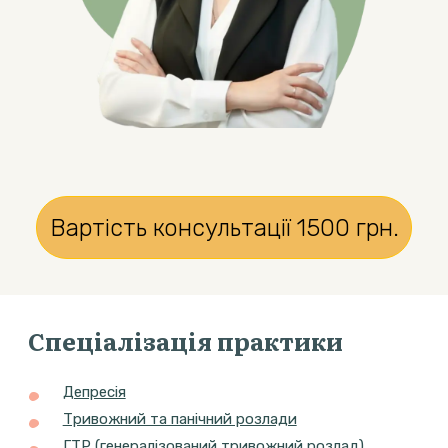
Вартість консультації
1500
грн.
Спеціалізація практики
Депресія
Тривожний та панічний розлади
ГТР (генералізований тривожний розлад)