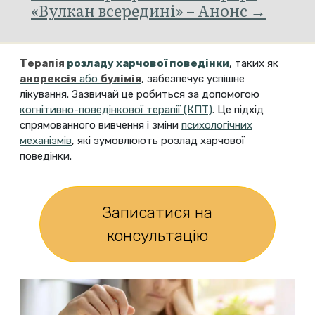
«Вулкан всередині» – Анонс →
Терапія
розладу харчової поведінки
, таких як
анорексія
або
булімія
, забезпечує успішне
лікування. Зазвичай це робиться за допомогою
когнітивно-поведінкової терапії (КПТ)
. Це підхід
спрямованного вивчення і зміни
психологічних
механізмів
, які зумовлюють розлад харчової
поведінки.
Записатися на
консультацію