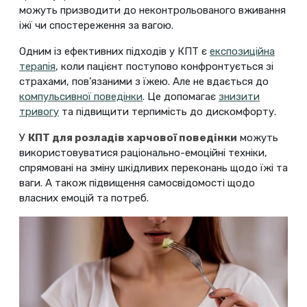
можуть призводити до неконтрольованого вживання
іжї чи спостереження за вагою.
Одним із ефективних підходів у КПТ є
експозиційна
терапія
, коли пацієнт поступово конфронтується зі
страхами, пов’язаними з їжею. Але не вдається до
компульсивної поведінки
. Це допомагає
знизити
тривогу
та підвищити терпимість до дискомфорту.
У
КПТ для розладів харчової поведінки
можуть
використовуватися раціонально-емоційні техніки,
спрямовані на зміну шкідливих переконань щодо їжі та
ваги. А також підвищення самосвідомості щодо
власних емоцій та потреб.