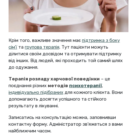
Крім того, важливе значення має
підтримка з боку
сім’ї
та
групова терапія
. Тут пацієнти можуть
ділитися своїм досвідом та отримувати підтримку
від інших. Від людей, які проходить той самий шлях
до одужання.
Терапія розладу харчової поведінки
– це
поєднання різних
методів
психотерапії
,
індивідуально підібраних
для кожного клієнта. Вони
допомагають досягти успішного та стійкого
результату в лікуванні.
Записатись на консультацію можна, заповнивши
контактну форму. Адміністратор зв’яжеться з вами
найближчим часом.