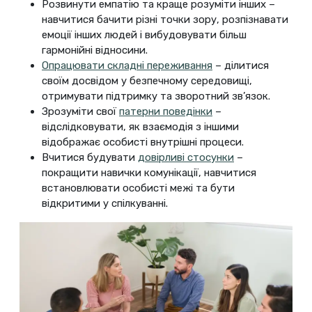
Розвинути емпатію та краще розуміти інших –
навчитися бачити різні точки зору, розпізнавати
емоції інших людей і вибудовувати більш
гармонійні відносини.
Опрацювати складні переживання
– ділитися
своїм досвідом у безпечному середовищі,
отримувати підтримку та зворотний зв’язок.
Зрозуміти свої
патерни поведінки
–
відслідковувати, як взаємодія з іншими
відображає особисті внутрішні процеси.
Вчитися будувати
довірливі стосунки
–
покращити навички комунікації, навчитися
встановлювати особисті межі та бути
відкритими у спілкуванні.