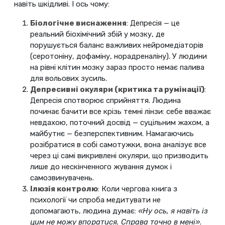
навіть шкідливі. І ось чому:
Біологічне виснаження
: Депресія — це
реальний біохімічний збій у мозку, де
порушується баланс важливих нейромедіаторів
(серотоніну, дофаміну, норадреналіну). У людини
на рівні клітин мозку зараз просто немає палива
для вольових зусиль.
Депресивні окуляри (критика та румінації)
:
Депресія спотворює сприйняття. Людина
починає бачити все крізь темні лінзи: себе вважає
невдахою, поточний досвід — суцільним жахом, а
майбутнє — безперспективним. Намагаючись
розібратися в собі самотужки, вона аналізує все
через ці самі викривлені окуляри, що призводить
лише до нескінченного жування думок і
самозвинувачень.
Ілюзія контролю
: Коли чергова книга з
психології чи спроба медитувати не
допомагають, людина думає:
«Ну ось, я навіть із
цим не можу впоратися. Справа точно в мені»
.