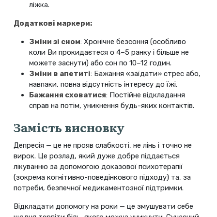
ліжка.
Додаткові маркери:
Зміни зі сном
: Хронічне безсоння (особливо
коли Ви прокидаєтеся о 4–5 ранку і більше не
можете заснути) або сон по 10–12 годин.
Зміни в апетиті
: Бажання «заїдати» стрес або,
навпаки, повна відсутність інтересу до їжі.
Бажання сховатися
: Постійне відкладання
справ на потім, уникнення будь-яких контактів.
Замість висновку
Депресія — це не прояв слабкості, не лінь і точно не
вирок. Це розлад, який дуже добре піддається
лікуванню за допомогою доказової психотерапії
(зокрема когнітивно-поведінкового підходу) та, за
потреби, безпечної медикаментозної підтримки.
Відкладати допомогу на роки — це змушувати себе