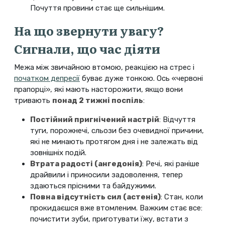
Почуття провини стає ще сильнішим.
На що звернути увагу?
Сигнали, що час діяти
Межа між звичайною втомою, реакцією на стрес і
початком депресії
буває дуже тонкою. Ось «червоні
прапорці», які мають насторожити, якщо вони
тривають
понад 2 тижні поспіль
:
Постійний пригнічений настрій
: Відчуття
туги, порожнечі, сльози без очевидної причини,
які не минають протягом дня і не залежать від
зовнішніх подій.
Втрата радості (ангедонія)
: Речі, які раніше
драйвили і приносили задоволення, тепер
здаються прісними та байдужими.
Повна відсутність сил (астенія)
: Стан, коли
прокидаєшся вже втомленим. Важким стає все:
почистити зуби, приготувати їжу, встати з