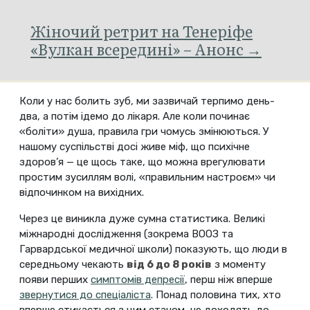
Жіночий ретрит на Тенеріфе
«Вулкан всередині» – Анонс →
Коли у нас болить зуб, ми зазвичай терпимо день-
два, а потім ідемо до лікаря. Але коли починає
«боліти» душа, правила гри чомусь змінюються. У
нашому суспільстві досі живе міф, що психічне
здоров’я — це щось таке, що можна врегулювати
простим зусиллям волі, «правильним настроєм» чи
відпочинком на вихідних.
Через це виникла дуже сумна статистика. Великі
міжнародні дослідження (зокрема ВООЗ та
Гарвардської медичної школи) показують, що люди в
середньому чекають
від 6 до 8 років
з моменту
появи перших
симптомів депресії
, перш ніж вперше
звернутися до спеціаліста
. Понад половина тих, хто