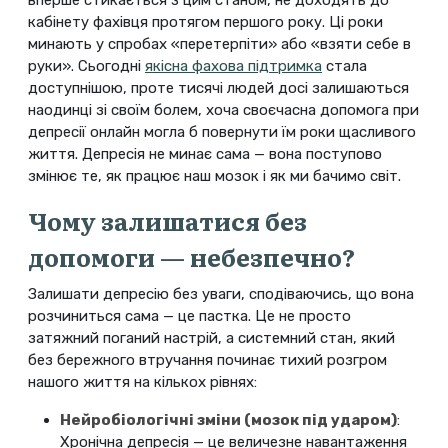
вперше стикається з цим станом, не доходять до
кабінету фахівця протягом першого року. Ці роки
минають у спробах «перетерпіти» або «взяти себе в
руки». Сьогодні
якісна фахова підтримка
стала
доступнішою, проте тисячі людей досі залишаються
наодинці зі своїм болем, хоча своєчасна допомога при
депресії онлайн могла б повернути їм роки щасливого
життя. Депресія не минає сама — вона поступово
змінює те, як працює наш мозок і як ми бачимо світ.
Чому залишатися без
допомоги — небезпечно?
Залишати депресію без уваги, сподіваючись, що вона
розчиниться сама — це пастка. Це не просто
затяжний поганий настрій, а системний стан, який
без бережного втручання починає тихий розгром
нашого життя на кількох рівнях:
Нейробіологічні зміни (мозок під ударом)
:
Хронічна депресія — це величезне навантаження