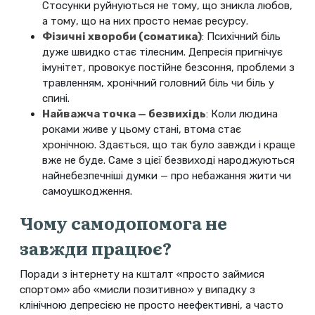
Стосунки руйнуються не тому, що зникла любов,
а тому, що на них просто немає ресурсу.
Фізичні хвороби (соматика)
: Психічний біль
дуже швидко стає тілесним. Депресія пригнічує
імунітет, провокує постійне безсоння, проблеми з
травленням, хронічний головний біль чи біль у
спині.
Найважча точка — безвихідь
: Коли людина
роками живе у цьому стані, втома стає
хронічною. Здається, що так було завжди і краще
вже не буде. Саме з цієї безвиході народжуються
найнебезпечніші думки — про небажання жити чи
самоушкодження.
Чому самодопомога не
завжди працює?
Поради з інтернету на кшталт «просто займися
спортом» або «мисли позитивно» у випадку з
клінічною депресією не просто неефективні, а часто