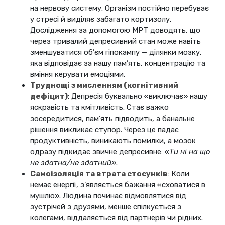
на нервову систему. Організм постійно перебуває
у стресі й виділяє забагато кортизолу.
Дослідження за допомогою МРТ доводять, що
через тривалий депресивний стан може навіть
зменшуватися об’єм гіпокампу — ділянки мозку,
яка відповідає за нашу пам’ять, концентрацію та
вміння керувати емоціями.
Труднощі з мисленням (когнітивний
дефіцит)
: Депресія буквально «виключає» нашу
яскравість та кмітливість. Стає важко
зосередитися, пам’ять підводить, а банальне
рішення викликає ступор. Через це падає
продуктивність, виникають помилки, а мозок
одразу підкидає звичне депресивне: «
Ти ні на що
не здатна/не здатний»
.
Самоізоляція та втрата стосунків
: Коли
немає енергії, з’являється бажання «сховатися в
мушлю». Людина починає відмовлятися від
зустрічей з друзями, менше спілкується з
колегами, віддаляється від партнерів чи рідних.